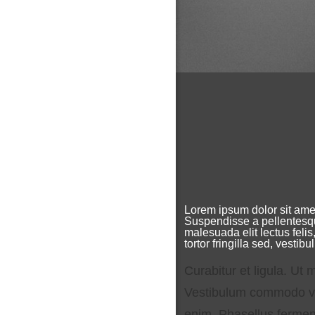
Lorem ipsum dolor sit ame
Suspendisse a pellentesqu
malesuada elit lectus feli
tortor fringilla sed, vestib
Curabitur et ligula. Ut m
Vestibulum commodo vol
enim. Phasellus fermen