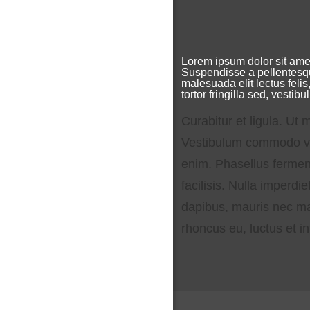
Lorem ipsum dolor sit ame
Suspendisse a pellentesqu
malesuada elit lectus feli
tortor fringilla sed, vestib
Curabitur et ligula. Ut m
Vestibulum commodo vol
enim. Phasellus fermen
facilisis. Nulla imperd
dapibus, mauris nec ma
rhoncus eu, luctus et i