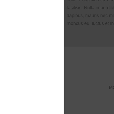
facilisis. Nulla imperd
dapibus, mauris nec ma
rhoncus eu, luctus et i
Mo